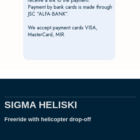
receive a link to the payment.
Payment by bank cards is made through
JSC “ALFA-BANK”.
We accept payment cards VISA,
SIGMA HELISKI
MasterCard, MIR.
Freeride with helicopter drop-off
sochi.heliski@gmail.com
+7 928 453 60 16
Contact us
on Telegram
We work all over Russia: southern and northern
Baikal, Elbrus region, Arkhyz, Putorana Plateau,
Kamchatka.