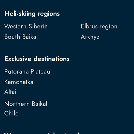
Channel in MAX
Website development
© 2026
СИГМА ХЕЛИ-СКИ
Фрирайд с вертолётной заброской
sochi.heliski@gmail.com
+7 928 453 60 16
Связаться с нами