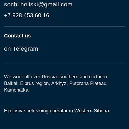
Exclusive heli-skiing operator in Western Siberia.
Heli-skiing regions
Western Siberia
Elbrus region
South Baikal
Arkhyz
Exclusive destinations
Putorana Plateau
Kamchatka
Altai
Northern Baikal
Chile
We are on social networks
Telegram channel
VKontakte