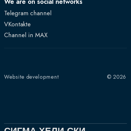
в WhatsApp
в Telegram
в MAX
Работаем по всей России: южный и северный
Байкал, Приэльбрусье, Архыз, Плато Путорана,
Камчатка.
Эксклюзивный оператор хели-ски в Западной
Сибири.
Регионы хели-ски
Западная Сибирь
Приэльбрусье
Южный Байкал
Архыз
Эксклюзивные направления
Плато Путорана
Камчатка