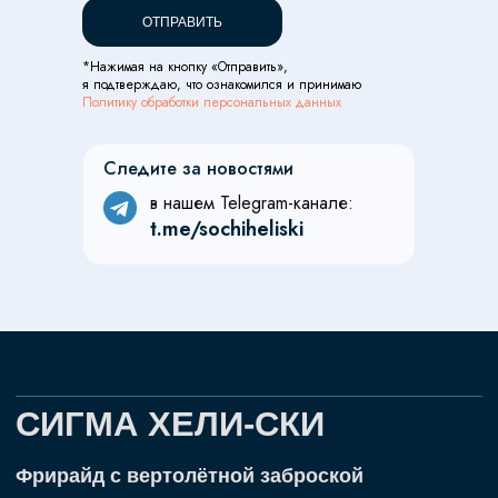
Мы в соц.сетях
ОТПРАВИТЬ
Telegram-канал
ВКонтакте
*Нажимая на кнопку «Отправить»,
я подтверждаю, что ознакомился и принимаю
Канал в MAX
Политику обработки персональных данных
Следите за новостями
Правовая информация
в нашем Telegram-канале:
Сведения об организации,
t.me/sochiheliski
осуществляющей деятельность
Публичная оферта
Политика конфиденциальности
Разработка сайта
© 2026