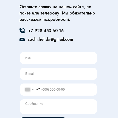
Работаем по всей России: южный и северный
Оставьте заявку на нашем сайте, по
Байкал, Приэльбрусье, Архыз, Плато Путорана,
почте или телефону! Мы обязательно
Камчатка.
расскажем подробности.
Эксклюзивный оператор хели-ски в Западной
Сибири.
+7 928 453 60 16
sochi.heliski@gmail.com
Регионы хели-ски
Западная Сибирь
Приэльбрусье
Южный Байкал
Архыз
Эксклюзивные направления
Плато Путорана
Камчатка
+7
Алтай
Северный Байкал
Чили