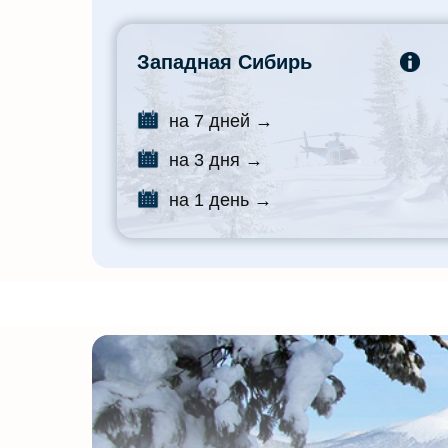
Западная Сибирь
на 7 дней →
на 3 дня →
на 1 день →