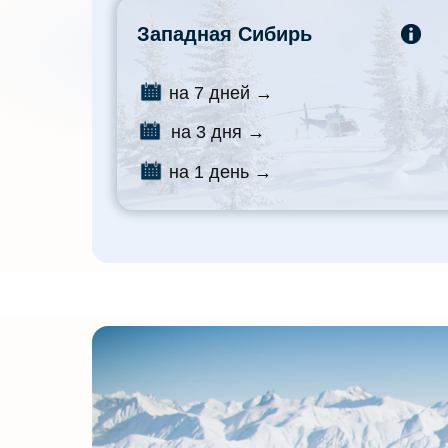
Западная Сибирь
на 7 дней →
на 3 дня →
на 1 день →